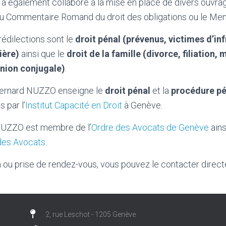
l a également collaboré à la mise en place de divers ouvra
du Commentaire Romand du droit des obligations ou le Meme
édilections sont le
droit pénal (prévenus, victimes d’in
ière)
ainsi que le
droit de la famille (divorce, filiation,
union conjugale)
.
Bernard NUZZO enseigne le
droit pénal
et la
procédure pé
 par l’
Institut Capacité en Droit
à Genève.
NUZZO est membre de l’
Ordre des Avocats de Genève
ains
des Avocats
.
 ou prise de rendez-vous, vous pouvez le contacter direc
2, rue Leschot - 1205 Genève