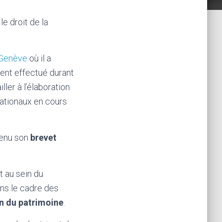
e droit de la
 Genève
où il a
ment effectué durant
ler à l’élaboration
 nationaux en cours
tenu son
brevet
 au sein du
ns le cadre des
on du patrimoine
.