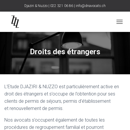
Djaziri & Nuzzo | 022 321 06 86 |
info@dnavocats.ch
D
É
P
L
I
Droits des étrangers
E
R
L
A
N
A
L’Etude DJAZIRI & NUZZO est particulièrement active en
V
I
droit des étrangers et s’occupe de l’obtention pour ses
G
clients de permis de séjours, permis d’établissement
A
et renouvellement de permis.
T
I
Nos avocats s’occupent également de toutes les
O
N
procédures de regroupement familial et pourront