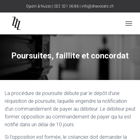
Djaziri & Nuzzo | 022 321 06 86 |
info@dnavocats.ch
D
É
P
L
I
Poursuites, faillite et concordat
E
R
L
A
N
A
La procédure de poursuite débute par le dépôt d’une
V
I
réquisition de poursuite, laquelle engendre la notification
G
d’un commandement de payer au débiteur. Le débiteur peut
A
former opposition au commandement de payer qui lui est
T
I
notifié dans un délai de 10 jours.
O
N
Si l’opposition est formée, le créancier doit demander la