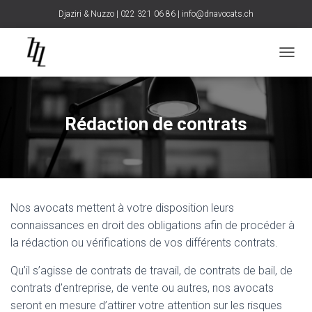
Djaziri & Nuzzo | 022 321 06 86 |
info@dnavocats.ch
D
É
P
L
I
Rédaction de contrats
E
R
L
A
N
A
Nos avocats mettent à votre disposition leurs
V
I
connaissances en droit des obligations afin de procéder à
G
la rédaction ou vérifications de vos différents contrats.
A
T
Qu’il s’agisse de contrats de travail, de contrats de bail, de
I
contrats d’entreprise, de vente ou autres, nos avocats
O
N
seront en mesure d’attirer votre attention sur les risques